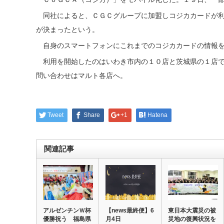
同社によると、ＣＧＣグループに加盟しコジカカードが利
が決まったという。
自身のスマートフォンにこれまでのコジカカードの情報を
利用を開始したのはいわき市内の１０店と茨城県の１店で
問い合わせはマルト各店へ。
Tweet
Share
+1
Hatena
関連記事
アルゼンチンＷ杯
【news最終便】6
東日本大震災の被
優勝祝う 福島県
月4日
災地の復興状況を