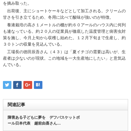
を摘み取った。
出荷後、主にショートケーキなどとして加工される。クリームの
甘さを引き立てるため、冬用に比べて酸味が強いのが特徴。
養液栽培の高さ１メートルの棚が約６０アールのハウス内に何列
も連なっている。約２０人の従業員が徹底した温度管理と病害虫対
策を施し、今月上旬から収穫し始めた。１２月下旬まで生産し、約
３０トンの収量を見込んでいる。
工場長の徳田辰吾さん（４３）は「夏イチゴの需要は高いが、生
産者は少ないのが現状。この地域を一大生産地にしたい」と意気込
んでいる。
関連記事
障害ある子どもに夢を デフバスケットボ
ール日本代表 越前由喜さん…