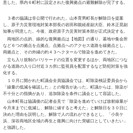
意した。県内６町村に設定された復興拠点の避難解除が完了する。
３者の協議は非公開で行われた。山本育男町長が解除日を提案
し、原子力災害現地対策本部長の岩田和親経産副大臣、鈴木正晃副
知事が同意した。今後、政府原子力災害対策本部が正式決定する。
両地区の点的、線的な復興拠点は【地図】の通り。墓地や集会所
など６つの拠点を点拠点、点拠点へのアクセス道路を線拠点とし、
両拠点と、その外縁の約４３ヘクタールで除染を進めてきた。
立ち入り規制のバリケードの位置を変更するほか、両地区につな
がる道路の入り口付近３カ所に監視員を配置するなど防犯対策を強
化する。
１０月に開かれた町議会全員協議会では、町除染検証委員会から
「線量の低減を確認した」との報告があった。町議からは、除染が
不十分との指摘があり、追加除染を条件に議会として容認した。
山本町長は協議後の記者会見で「除染を進めていけば放射線量が
今月末までに低減し、解除に値すると考えた」と解除日を３０日に
決めた理由を説明した。解除で人の流れができるとし、「小良ケ
浜、深谷両地区全域の再生と復興に向けた突破口としていきたい」
と強調した。