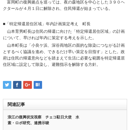
富岡町の復興拠点を巡っては、夜の森地区を中心とした３９０ヘ
クタールが４月１日に解除され、住民帰還が始まっている。
■「特定帰還居住区域」年内計画策定考え 町長
山本育男町長は住民の帰還に向けた「特定帰還居住区域」の計画
について、早ければ年内に策定する考えを示した。
山本町長は「小良ケ浜、深谷両地区の面的な除染につながる計画
とするべく協議を進め、できるだけ早い策定を目指す」とした。政
府は住民の帰還意向などを踏まえて生活に必要な範囲を特定帰還居
住区域に設定して除染し、避難指示を解除する方針。
関連記事
浪江の復興状況視察 チェコ駐日大使 水
素・ロボ研究、連携示唆