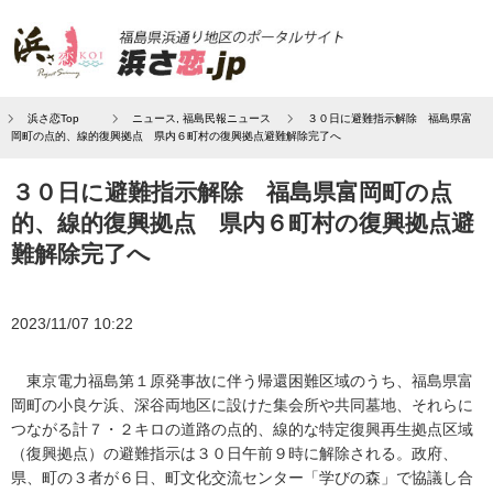
浜さ恋Top
ニュース
,
福島民報ニュース
３０日に避難指示解除 福島県富
岡町の点的、線的復興拠点 県内６町村の復興拠点避難解除完了へ
３０日に避難指示解除 福島県富岡町の点
的、線的復興拠点 県内６町村の復興拠点避
難解除完了へ
2023/11/07 10:22
東京電力福島第１原発事故に伴う帰還困難区域のうち、福島県富
岡町の小良ケ浜、深谷両地区に設けた集会所や共同墓地、それらに
つながる計７・２キロの道路の点的、線的な特定復興再生拠点区域
（復興拠点）の避難指示は３０日午前９時に解除される。政府、
県、町の３者が６日、町文化交流センター「学びの森」で協議し合