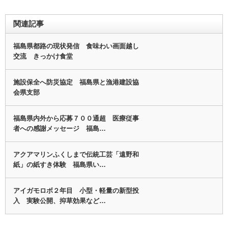
関連記事
福島県都路の現状発信 食味わい画面越し
交流 きっかけ食堂
施設保全へ防災協定 福島県と漁港建設協
会県支部
福島県内外から応募７００通超 医療従事
者への感謝メッセージ 福島…
アクアマリンふくしまで伝統工芸「遠野和
紙」の紙すき体験 福島県い…
アイガモロボ２年目 小型・軽量の新型投
入 実験公開、抑草効果など…