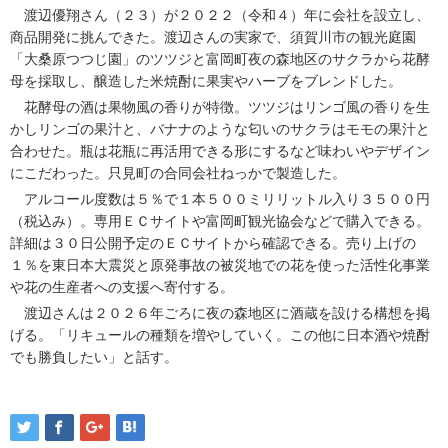
渡辺優翔さん（２３）が２０２２（令和４）年に会社を設立し、
商品開発に挑んできた。渡辺さんの実家で、須賀川市の観光庭園
「大桑原つつじ園」のツツジと富岡町夜の森地区のサクラから花酵
母を採取し、醸造した米焼酎に果実やハーブをブレンドした。
花酵母の酒は果物風の香りが特徴。ツツジはリンゴ風の香りを生
かしリンゴの果汁と、バナナのような匂いのサクラはモモの果汁と
合わせた。瓶は花瓶に再活用できる形にするなど味わいやデザイン
にこだわった。只見町の合同会社ねっかで製造した。
アルコール度数は５％で１本５００ミリリットル入り３５００円
（税込み）。専用ＥＣサイトや富岡町観光協会などで購入できる。
詳細は３０日公開予定のＥＣサイトから確認できる。売り上げの
１％を東日本大震災と原発事故の被災地での花を使った活性化事業
や花の生産者への支援へ寄付する。
渡辺さんは２０２６年ごろに夜の森地区に酒蔵を設ける構想を掲
げる。「リキュールの種類を増やしていく。この他に日本酒や焼酎
でも勝負したい」と話す。