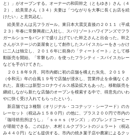
と）」がオープンする。オーナーの和田幹之（ともゆき）さん（４
２）、絵美里さん（３４）夫妻は「つながりを大事に長くお店を続
けたい」と意気込む。
絵美里さんは元フラガール。東日本大震災直後の２０１１（平成
２３）年春に常磐興産に入社し、スパリゾートハワイアンズでフラ
ガールショーをバンドで盛り上げていた幹之さんと出会った。幹之
さんがステージの楽屋食として創作したスパイスカレーをきっかけ
に二人は独立し、２０１６年に前身の「ティートイート」として移
動販売を開始。「常磐もの」を使ったフラシティ・スパイスカレー
などを手がけてきた。
２０１８年９月、同市内郷に初の店舗を構えた矢先、２０１９
（令和元）年の台風１９号で店舗が浸水し、営業停止を余儀なくさ
れた。直後には新型コロナウイルス感染拡大もあった。移動販売を
継続しながら新たな店舗のオープンを模索する中で、得意先のいわ
やに快く受け入れてもらったという。
新店舗では３種類（オリジナル・ココナッツ・シーフード）のカ
レーセット（税込み１５８０円）の他に、プラス２００円で市内の
「珈琲焙煎所ぼうし」「ｓｏｎｓ（サンズ）」のブレンドコーヒー
が堪能できる。このほか、木村ミルクプラントのジェラート（税込
み４４０円）なども提供する。市内の焼き菓子店や農家によるクッ