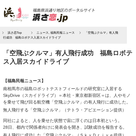
浜さ恋Top
ニュース
,
福島民報ニュース
「空飛ぶクルマ」有人飛
行成功 福島ロボテス入居スカイドライブ
「空飛ぶクルマ」有人飛行成功 福島ロボテ
ス入居スカイドライブ
【福島民報ニュース】
南相馬市の福島ロボットテストフィールドの研究室に入居する
SkyDrive（スカイドライブ）＝本社・東京都新宿区＝は、人やモノ
を乗せて飛び回る航空機「空飛ぶクルマ」の有人飛行に成功した。
無人飛行する「空飛ぶクルマ」（テトラ・アビエーション提供）
同社によると、人を乗せた状態で宙に浮くのは日本初という。
28日、都内で関係者向けに発表会を開き、試験成功を報告する。
有人飛行に成功した「空飛ぶクルマ」（ＳｋｙＤｒｉｖｅ提供）