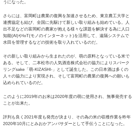
うになった。
さらには、富岡町は農業の復興を加速させるため、東京農工大学と
連携協定も結び、全国に先駆けて新しい取り組みも始めている。人
出不足などの富岡町の農家が抱える様々な課題を解決する為に人口
知能(AI)やIoT(モノのインターネット)を活用して、遠隔システムで
水田を管理するなどの技術を取り入れているのだ。
その新しい取り組みから生まれたのが、萌の原料となっている米で
ある。そして、二本松市の人気酒造株式会社の協力によりスパーク
リングsake「萌-KIZASHI-」として誕生した。この日本酒は多くの
人々の協力により実現され、そして富岡町の農業の復興への願いも
込められているのだ。
このように2019年のお米は2020年度の萌に使用され、無事発売する
ことが出来た。
評判も良く2021年度も発売が決まり、その為の米の収穫作業を昨年
2020年10月にとみおかアンバサダーとして手伝うことになった。