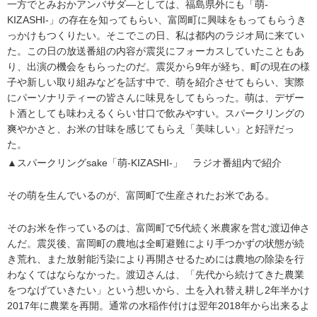
一方でとみおかアンバサダ―としては、福島県外にも「萌-
KIZASHI-」の存在を知ってもらい、富岡町に興味をもってもらうき
っかけもつくりたい。そこでこの日、私は都内のラジオ局に来てい
た。この日の放送番組の内容が震災にフォーカスしていたこともあ
り、出演の機会をもらったのだ。震災から9年が経ち、町の現在の様
子や新しい取り組みなどを話す中で、萌を紹介させてもらい、実際
にパーソナリティーの皆さんに味見をしてもらった。萌は、デザー
ト酒としても味わえるくらい甘口で飲みやすい。スパークリングの
爽やかさと、お米の甘味を感じてもらえ「美味しい」と好評だっ
た。
▲スパークリングsake「萌-KIZASHI-」 ラジオ番組内で紹介
その萌を生んでいるのが、富岡町で生産されたお米である。
そのお米を作っているのは、富岡町で5代続く米農家を営む渡辺伸さ
んだ。震災後、富岡町の農地は全町避難により手つかずの状態が続
き荒れ、また放射能汚染により再開させるためには農地の除染を行
わなくてはならなかった。渡辺さんは、「先代から続けてきた農業
をつなげていきたい」という想いから、土を入れ替え耕し2年半かけ
2017年に農業を再開。通常の水稲作付けは翌年2018年から出来るよ