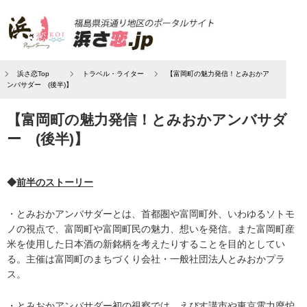
浜さ恋Top
トラベル・ライター
【富岡町の魅力発信！とみおかア
ンバサダー (後半)】
【富岡町の魅力発信！とみおかアンバサダ
ー (後半)】
◆
前半のストーリー
・とみおかアンバサダーとは、首都圏や富岡町外、いわゆるソトモ
ノの視点で、富岡町や富岡町民の魅力、想いを発信。また富岡町産
米を使用した日本酒の新銘柄を考えたりすることを目的としてい
る。主催は富岡町のまちづくり会社・一般社団法人とみおかプラ
ス。
・とみおかアンバサダー初の視察では、えびす講市や東京電力廃炉