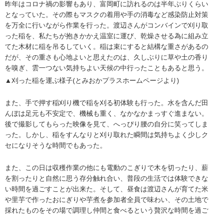
昨年はコロナ禍の影響もあり、富岡町に訪れるのは半年ぶりくらい
となっていた。その際もマスクの着用や手の消毒など感染防止対策
を万全に行いながら作業を行った。渡辺さんがコンバインで刈り取
った稲を、私たちが抱きかかえ温室に運び、乾燥させる為に組み立
てた木材に稲を吊るしていく。稲は束にすると結構な重さがあるの
だが、その重さも心地よいと思えたのは、久しぶりに草や土の香り
を嗅ぎ、雲一つない気持ちよい天候の中行ったこともあると思う。
▲刈った稲を運ぶ様子(とみおかプラスホームページより)
また、手で押す稲刈り機で稲を刈る初体験も行った。水を含んだ田
んぼは足元も不安定で、機械も重く、なかなかまっすぐ進まない。
後で撮影してもらった映像を見て、へっぴり腰の自分に笑ってしま
った。しかし、稲をすんなりと刈り取れた瞬間は気持ちよく少しク
セになりそうな時間でもあった。
また、この日は収穫作業の他にも電動のこぎりで木を切ったり、薪
を割ったりと自然に思う存分触れ合い、普段の生活では体験できな
い時間を過ごすことが出来た。そして、昼食は渡辺さんが育てた米
や里芋で作ったおにぎりや芋煮を参加者全員で味わい、その土地で
採れたものをその場で調理し仲間と食べるという贅沢な時間を過ご