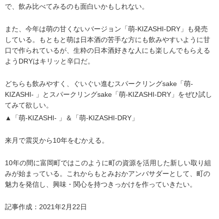
で、飲み比べてみるのも面白いかもしれない。
また、今年は萌の甘くないバージョン「萌-KIZASHI-DRY」も発売
している。もともと萌は日本酒の苦手な方にも飲みやすいように甘
口で作られているが、生粋の日本酒好きな人にも楽しんでもらえる
ようDRYはキリッと辛口だ。
どちらも飲みやすく、ぐいぐい進むスパークリングsake「萌-
KIZASHI- 」とスパークリングsake「萌-KIZASHI-DRY」をぜひ試し
てみて欲しい。
▲「萌-KIZASHI- 」＆「萌-KIZASHI-DRY」
来月で震災から10年をむかえる。
10年の間に富岡町ではこのように町の資源を活用した新しい取り組
みが始まっている。これからもとみおかアンバサダーとして、町の
魅力を発信し、興味・関心を持つきっかけを作っていきたい。
記事作成：2021年2月22日