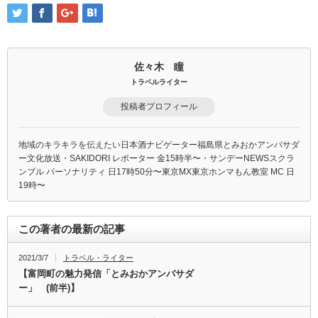
佐々木 瞳
トラベルライター
投稿者プロフィール
地域のキラキラを伝えたい 日本酒ナビゲーター 福島県とみおかアンバサダ
ー 文化放送 ・SAKIDORI レポーター 金15時半〜 ・サンデーNEWSスクラ
ンブル パーソナリティ 日17時50分〜 東京MX東京ホンマもん教室 MC 日
19時〜
この著者の最新の記事
2021/3/7
トラベル・ライター
【富岡町の魅力発信「とみおかアンバサダ
ー」 (前半)】