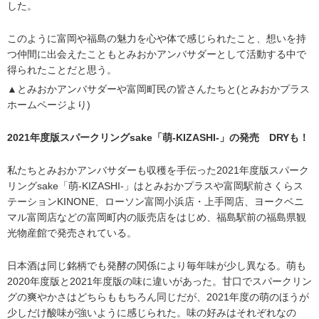
した。
このように富岡や福島の魅力を心や体で感じられたこと、想いを持
つ仲間に出会えたこともとみおかアンバサダーとして活動する中で
得られたことだと思う。
▲とみおかアンバサダーや富岡町民の皆さんたちと(とみおかプラス
ホームページより)
2021
年度版スパークリングsake
「萌-KIZASHI-
」の発売 DRY
も！
私たちとみおかアンバサダーも収穫を手伝った2021年度版スパーク
リングsake「萌-KIZASHI-」はとみおかプラスや富岡駅前さくらス
テーションKINONE、ローソン富岡小浜店・上手岡店、ヨークベニ
マル富岡店などの富岡町内の販売店をはじめ、福島駅前の福島県観
光物産館で発売されている。
日本酒は同じ銘柄でも発酵の関係により毎年味が少し異なる。萌も
2020年度版と2021年度版の味に違いがあった。甘口でスパークリン
グの爽やかさはどちらももちろん同じだが、2021年度の萌のほうが
少しだけ酸味が強いように感じられた。味の好みはそれぞれなの