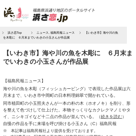
浜さ恋Top
ニュース
,
福島民報ニュース
【いわき市】海や川の魚
を木彫に ６月末までいわきの小玉さんが作品展
【いわき市】海や川の魚を木彫に ６月末ま
でいわきの小玉さんが作品展
【福島民報ニュース】
海や川の魚を木彫（フィッシュカービング）で表現した作品展は六
月末まで、いわき市中岡町の日本料理錦翠で開かれている。
同市植田町の小玉照夫さんが一本の朴の木（ホオノキ）を削り、形
を整えて色づけして仕上げた。本物そっくりなカクレクマノミやタ
イ、ニシキゴイなど十二点の作品が並んでいる。（
続きを読む
）
自慢の作品を手に来場を呼び掛ける小玉さん（C）福島民報
※ 本記事は福島民報社より提供を受けております。