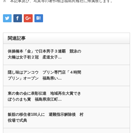
※ 本記事及び、写真等の著作権は福島民報社に帰属致します。
関連記事
体操橋本「金」で日本男子３連覇 競泳の
大橋は女子初２冠 柔道女子…
隠し味はアンコウ プリン専門店「４時間
プリン」オープン 福島県い…
東の食の会に表彰伝達 地域再生大賞でき
ぼうのまち賞 福島県浪江町…
飯舘の移住者100人に 避難指示解除後 村
役場で式典