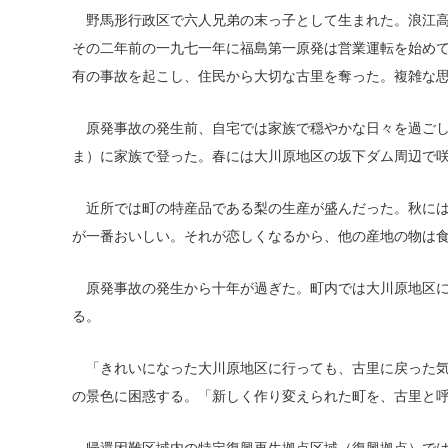
野馬形行政区で六人兄弟の末っ子として生まれた。浪江高
その二年前の一九七一年に福島第一原発は営業運転を始め
有の事故を起こし、住民から大切な古里を奪った。複雑な
原発事故の発生前、自宅では家族で穏やかな日々を過ごし
ま）に家族で登った。春には大川原地区の坂下ダム周辺で
近所では町の特産品である梨の生産が盛んだった。秋には
が一番おいしい。それが恋しくなるから、他の産地の物は
原発事故の発生から十年が過ぎた。町内では大川原地区に
る。
「きれいになった大川原地区に行っても、古里に戻った気
の景色に困惑する。「新しく作り変えられた町を、古里と