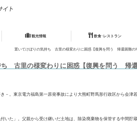
観光情報
飲食･レストラン
置いてけぼりの気持ち 古里の様変わりに困惑【復興を問う 帰還困難の
ち 古里の様変わりに困惑【復興を問う 帰
き－。東京電力福島第一原発事故により大熊町野馬形行政区から会津若
付いた」。父親から受け継いだ土地は、除染廃棄物を保管する中間貯蔵