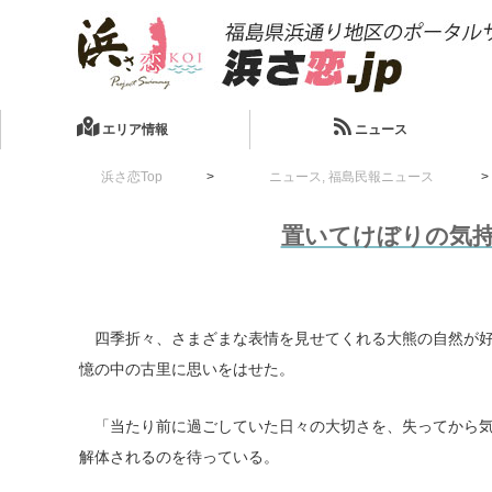
エリア情報
ニュース
浜さ恋Top
ニュース
,
福島民報ニュース
置いてけぼりの気持
四季折々、さまざまな表情を見せてくれる大熊の自然が好
憶の中の古里に思いをはせた。
「当たり前に過ごしていた日々の大切さを、失ってから気
解体されるのを待っている。