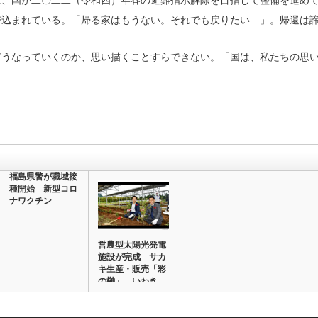
、国が二〇二二（令和四）年春の避難指示解除を目指して整備を進めて
び込まれている。「帰る家はもうない。それでも戻りたい…」。帰還は
うなっていくのか、思い描くことすらできない。「国は、私たちの思い
福島県警が職域接
種開始 新型コロ
ナワクチン
営農型太陽光発電
施設が完成 サカ
キ生産・販売「彩
の榊」 いわき
に…