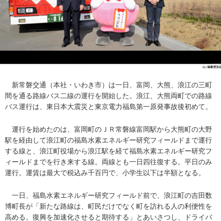
新常磐交通（本社・いわき市）は一日、富岡、大熊、浪江の三町
間を通る路線バス二線の運行を開始した。浪江、大熊両町での路線
バス運行は、東日本大震災と東京電力福島第一原発事故後初めて。
運行を始めたのは、富岡町のＪＲ常磐線富岡駅から大熊町の大野
駅を経由して浪江町の福島水素エネルギー研究フィールドまで運行
する線と、浪江町役場から浪江駅を経て福島水素エネルギー研究フ
ィールドまでを行き来する線。両線とも一日四往復する。平日のみ
運行。運賃は最大で税込み千百円で、小学生以下は半額となる。
一日、福島水素エネルギー研究フィールド前で、浪江町の吉田数
博町長が「新たな路線は、町民だけでなく町を訪れる人の利便性を
高める。復興を加速化させると期待する」とあいさつし、ドライバ