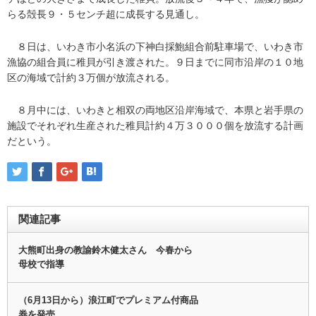
らる殻長９・５センチ超に成長する見通し。
８日は、いわき市小名浜の下神白採鮑組合前駐車場で、いわき市
漁協の組合員に稚貝が引き渡された。９日までに同市沿岸の１０地
区の海域で計約３万個が放流される。
８月中には、いわきと相双の両地区沿岸海域で、本県と岩手県の
施設でそれぞれ生産された稚貝計約４万３０００個を放流する計画
だという。
関連記事
大熊町出身の教諭鈴木健太さん 今春から
母校で指導
（6月13日から）浪江町でプレミアム付商品
券を発売