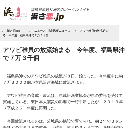
浜さ恋Top
ニュース
,
福島民報ニュース
アワビ稚貝の放流始ま
る 今年度、福島県沖で７万３千個
アワビ稚貝の放流始まる 今年度、福島県沖
で７万３千個
福島県沖でのアワビ稚貝の放流が８日、始まった。今年度中に約
７万３０００個が本県沿岸海域に放流される。
アワビ稚貝の育成・放流は、県栽培漁業協会が県の委託を受けて
実施している。東日本大震災の影響で一時中断したが、２０１３年
（平成２５）年度に再開した。
今回放流されるのは、茨城県の施設で育てられ、約２年で３セン
チほどの大きさまで成長した稚貝。放流後３～４年で、漁獲が認め