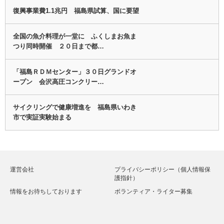
復興事業費1.1兆円 福島県試算、国に要望
全国の魚介料理が一堂に ふくしまお魚ま
つり同時開催 ２０日まで都…
「福島ＲＤＭセンター」３０日グランドオ
ープン 会沢高圧コンクリー…
サイクリングで健康増進を 福島県いわき
市で実証実験始まる
運営会社
プライバシーポリシー（個人情報保
護指針）
情報をお待ちしております
ボランティア・ライター募集