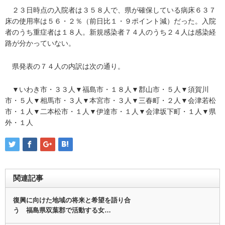
２３日時点の入院者は３５８人で、県が確保している病床６３７
床の使用率は５６・２％（前日比１・９ポイント減）だった。入院
者のうち重症者は１８人。新規感染者７４人のうち２４人は感染経
路が分かっていない。
県発表の７４人の内訳は次の通り。
▼いわき市・３３人▼福島市・１８人▼郡山市・５人▼須賀川
市・５人▼相馬市・３人▼本宮市・３人▼三春町・２人▼会津若松
市・１人▼二本松市・１人▼伊達市・１人▼会津坂下町・１人▼県
外・１人
関連記事
復興に向けた地域の将来と希望を語り合
う 福島県双葉郡で活動する女…