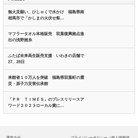
無火災願い、ひしゃくで水かけ 福島県南
相馬市で「かしまの火伏せ祭…
マフラータオル本格販売 双葉復興拠点進
出の浅野撚糸
ふたば未来高生販売支援 いわきの店舗で
27、28日
来館者１０万人を突破 福島県双葉町の震
災・原子力災害伝承館
「ＰＲ ＴＩＭＥＳ」のプレスリリースア
ワード２０２３ローカル賞に…
運営会社
プライバシーポリシー（個人情報保