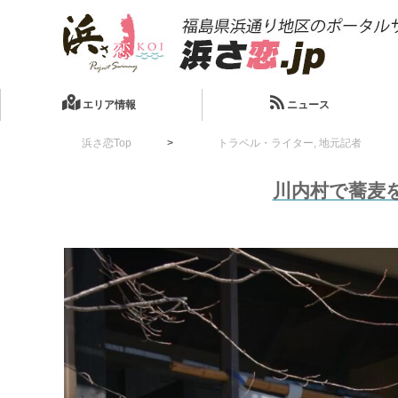
エリア情報
ニュース
浜さ恋Top
トラベル・ライター
,
地元記者
川内村で蕎麦