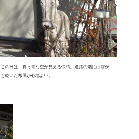
たこの日は、真っ青な空が見える快晴。道路の端には雪が
でも乾いた寒風が心地よい。