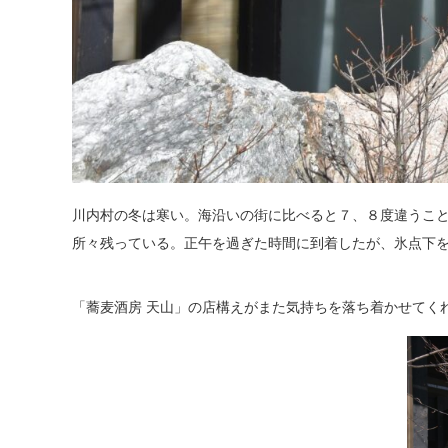
川内村の冬は寒い。海沿いの街に比べると７、８度違うこ
所々残っている。正午を過ぎた時間に到着したが、氷点下
「蕎麦酒房 天山」の店構えがまた気持ちを落ち着かせてく