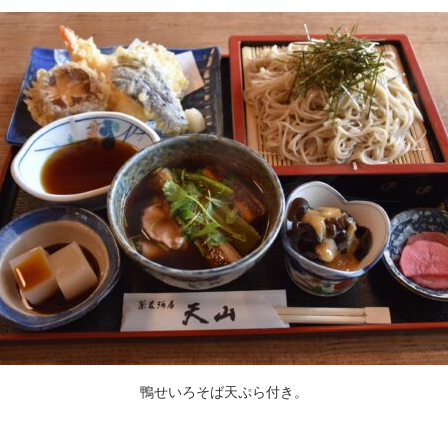
鴨せいろそば天ぷら付き。