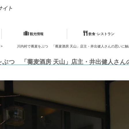
観光情報
飲食･レストラン
川内村で蕎麦をぶつ 「蕎麦酒房 天山」店主・井出健人さんの思いに触
をぶつ 「蕎麦酒房 天山」店主・井出健人さん