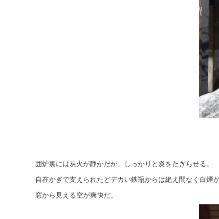
囲炉裏には炭火が静かだが、しっかりと炎をたぎらせる。
自在かぎで支えられたどデカい鉄瓶からは絶え間なく白煙
窓から見える空が爽快だ。