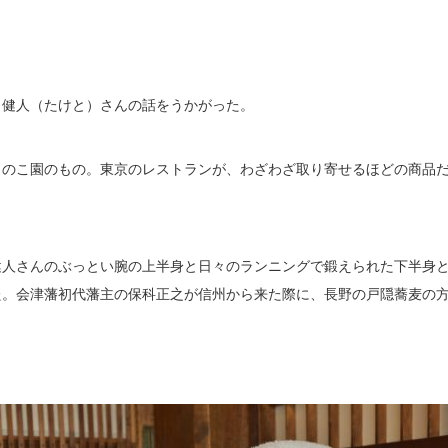
出健人（たけと）さんの話をうかがった。
きのこ園のもの。東京のレストランが、わざわざ取り寄せるほどの商品
。
健人さんのぶっとい腕の上半身と日々のランニングで鍛えられた下半身
た。会津藩初代藩主の保科正之が信州から来た際に、長野の戸隠蕎麦の