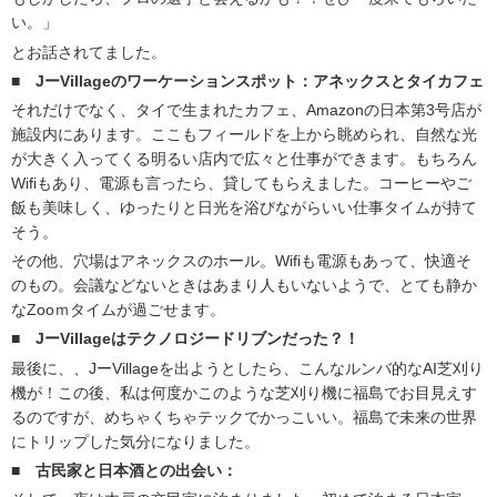
い。」
とお話されてました。
■
JーVillageのワーケーションスポット：アネックスとタイカフェ
それだけでなく、タイで生まれたカフェ、Amazonの日本第3号店が
施設内にあります。ここもフィールドを上から眺められ、自然な光
が大きく入ってくる明るい店内で広々と仕事ができます。もちろん
Wifiもあり、電源も言ったら、貸してもらえました。コーヒーやご
飯も美味しく、ゆったりと日光を浴びながらいい仕事タイムが持て
そう。
その他、穴場はアネックスのホール。Wifiも電源もあって、快適そ
のもの。会議などないときはあまり人もいないようで、とても静か
なZooｍタイムが過ごせます。
■
JーVillageはテクノロジードリブンだった？！
最後に、、JーVillageを出ようとしたら、こんなルンバ的なAI芝刈り
機が！この後、私は何度かこのような芝刈り機に福島でお目見えす
るのですが、めちゃくちゃテックでかっこいい。福島で未来の世界
にトリップした気分になりました。
■
古民家と日本酒との出会い：