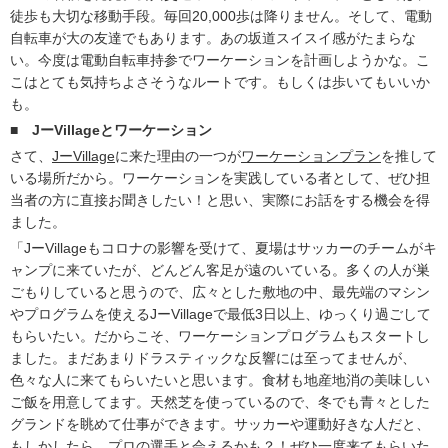
徒歩も大切な移動手段。毎回20,000歩は降りません。そして、電動
自転車が大の友達でもあります。あの坂道スイスイ感がたまらな
い。今度は電動自転車持参でワーケーションを計画しようかな。こ
こはとても気持ちよさそうなルートです。もしくは歩いてもいいか
も。
■
JーVillageとワーケーション
さて、
JーVillage
に来た理由の一つが
ワーケーションプラン
を推して
いる場所だから。ワーケーションを実践している者として、ぜひ担
当者の方に直接お聞きしたい！と思い、実際にお話をする機会を得
ました。
「JーVillageもコロナの影響を受けて、夏場はサッカーのチームがキ
ャンプに来ていたが、どんどん客足が遠のいている。多くの人が巣
ごもりしていると思うので、広々とした敷地の中、最先端のマシン
やプログラムを使えるJーVillageで最低3日以上、ゆっくり過ごして
もらいたい。だからこそ、ワーケーションプログラムもスタートし
ました。まだあまりドラスティックな反響には至ってませんが、
色々な人に来てもらいたいと思います。食材も地産地消の美味しい
ご飯を用意してます。天然芝を使っているので、冬でも青々とした
グランドを眺めて仕事ができます。サッカーや運動好きな人だと、
もしかしたら、プロの選手と会えるかも？！ぜひ一度来てもらいた