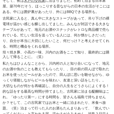
そして、夜は
木戸の交民家
に泊まりました。初めて泊まる日本家
屋。築70年だそう。ほっこりする昔ながらの日本の生活がそこには
ある。中には囲炉裏があったり、外にはBBQできる場所も。
古民家に入ると、真ん中に大きなストーブがあって、吊り下げの裸
電球が温かい感じを醸し出してました。みんなが対話できる大きな
テーブルがあって、地元のお酒やスナックがレトロな商品棚で売ら
れている。忙しい生活を送っている人には、何か懐かしさだった
り、自分が本当に大切にしたいこと、何だっけ？と考えさせてくれ
る、時間と機会をくれる場所。
坦々焼き豚、小高の一味、川内のお酒をここで知り、最終的には購
入して帰ることに。（笑）
私たちはひょんなことから、川内村の人と知り合いになって、地元
のお酒や魚のことも教えてもらったり、、目の前の田んぼで取れた
お米を使ったビールがあったので、田んぼに思いを馳せながら、ゆ
っくり堪能しながらビールを味わい、友達と深い話をしたり。。
大切なものが何かを再確認し、自分の人生をどうさらによくする！
的な話をする最高な時間が持てました。古民家に泊まる醍醐味はこ
れ。「ゆったり第一」にする時間を、皆さんも福島で持ちません
か？そして、この古民家ではお米と一緒に泊まれたり、米食べ放
題。（笑）泊まって行った人のお酒もたんまりあって、「飲んでい
ってください」と言われる宿。温かさが止みません。福島２日目も