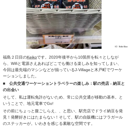
福島２日目の
Keiko
です。2020年後半から10箇所を転々としなが
ら、Wifiと電源さえあればどこでも働ける楽しみを知ってしまい、
今回は最先端のマシンなどが揃っているJ-Villageと木戸町でワーケ
ーションしました。
■
公共交通ワーケーショントラベラーの楽しみ：駅の売店 - 納豆と
の出会い
そして、私は運転免許がないため、常に公共交通が移動の基本。と
いうことで、地元電車でGo!
その前にちょっと腹ごしらえ、、と思い、駅売店でドライ納豆を発
見！発酵好きにはたまらない！そして、駅の自販機にはフラガール
のステッカーが。いわきを感じる素敵な空間です。