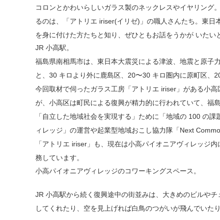
コロンとかわいらしいガラス製のネックレスやイヤリング。
るのは、「アトリエ iriser(イリゼ)」の職人さんたち
を身に付けた方たちと知り、ぜひともお話をうかが いたい
JR 小高駅。
福島県南相馬市は、東日本大震災による津波、地震と原子
と、30 キロより外に鹿島区、20〜30 キロ圏内に原町区、
今回取材で伺ったガラス工房「アトリエ iriser」がある小高
が、小高区は町⺠による復興が精力的に行われていて、福島
「自立した地域社会を実現する」ために「地域の 100 の
ィレッジ」の運営や起業型地域おこし協力隊「Next Com
「アトリエ iriser」も、現在は小高パイオニアヴィレ
務しています。
小高パイオニアヴィレッジのコワーキングスペース。
JR 小高駅から続く復興途中の街並みは、大きめのビルや
してくれたり、空を見上げれば白鳥のつがいが飛んでいた