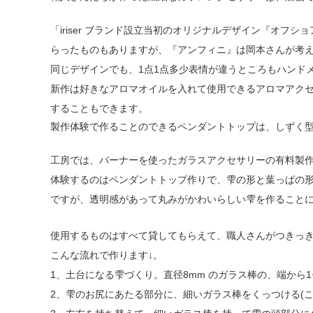
「iriser ブランド設立当初のオリジナルデザイン『オフ
らったものもありますが、『アンフィニ』は岡本さんが考
同じデザインでも、1点1点多少表情が違うところもハンドメ
新作は好きなアロマオイルを入れて使用できるアロマアク
することもできます。
製作体験で作ることのできるペンダントトップは、しずく
工房では、バーナーを使ったガラスアクセサリーの有料製
体験するのはペンダントトップ作りで、雫の形と葉っぱの形
ですが、透明感があって丸みがかわいらしい雫を作ること
使用するものはすべて貸してもらえて、職人さんがつきっ
こんな流れで作ります↓。
1、土台になる雫づくり。直径8mm のガラス棒の、端か
2、雫のお尻にあたる部分に、細いガラス棒をくっつける(