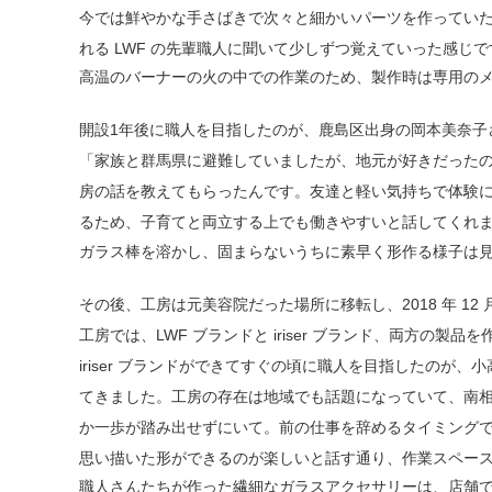
今では鮮やかな手さばきで次々と細かいパーツを作ってい
れる LWF の先輩職人に聞いて少しずつ覚えていった感
高温のバーナーの火の中での作業のため、製作時は専用の
開設1年後に職人を目指したのが、鹿島区出身の岡本美奈子
「家族と群馬県に避難していましたが、地元が好きだった
房の話を教えてもらったんです。友達と軽い気持ちで体験に
るため、子育てと両立する上でも働きやすいと話してくれ
ガラス棒を溶かし、固まらないうちに素早く形作る様子は
その後、工房は元美容院だった場所に移転し、2018 年 12 
工房では、LWF ブランドと iriser ブランド、両方の製品
iriser ブランドができてすぐの頃に職人を目指したのが
てきました。工房の存在は地域でも話題になっていて、南
か一歩が踏み出せずにいて。前の仕事を辞めるタイミング
思い描いた形ができるのが楽しいと話す通り、作業スペー
職人さんたちが作った繊細なガラスアクセサリーは、店舗で