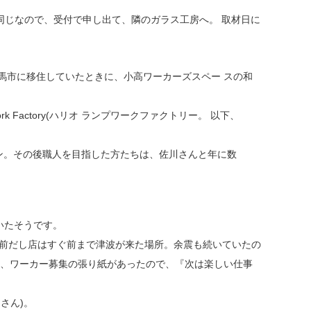
と同じなので、受付で申し出て、隣のガラス工房へ。 取材日に
馬市に移住していたときに、小高ワーカーズスペー スの和
 Factory(ハリオ ランプワークファクトリー。 以下、
」がオープン。その後職人を目指した方たちは、佐川さんと年に数
いたそうです。
解除前だし店はすぐ前まで津波が来た場所。余震も続いていたの
ら、ワーカー募集の張り紙があったので、『次は楽しい仕事
さん)。