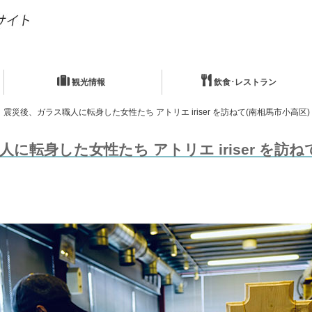
観光情報
飲食･レストラン
震災後、ガラス職人に転身した女性たち アトリエ iriser を訪ねて(南相馬市小高区)
に転身した女性たち アトリエ iriser を訪ね