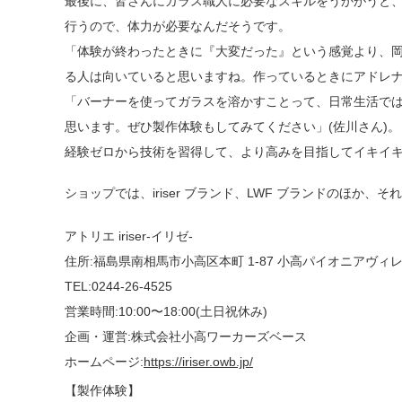
最後に、皆さんにガラス職人に必要なスキルをうかがうと、「
行うので、体力が必要なんだそうです。
「体験が終わったときに『大変だった』という感覚より、岡
る人は向いていると思いますね。作っているときにアドレナリ
「バーナーを使ってガラスを溶かすことって、日常生活では
思います。ぜひ製作体験もしてみてください」(佐川さん)
経験ゼロから技術を習得して、より高みを目指してイキイ
ショップでは、iriser ブランド、LWF ブランドのほか
アトリエ iriser-イリゼ-
住所:福島県南相馬市小高区本町 1-87 小高パイオニアヴィ
TEL:0244-26-4525
営業時間:10:00〜18:00(土日祝休み)
企画・運営:株式会社小高ワーカーズベース
ホームページ:
https://iriser.owb.jp/
【製作体験】