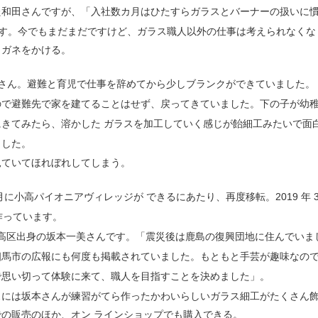
た和田さんですが、「入社数カ月はひたすらガラスとバーナーの扱いに
じです。今でもまだまだですけど、ガラス職人以外の仕事は考えられなくな
メガネをかける。
さん。避難と育児で仕事を辞めてから少しブランクができていました。
ので避難先で家を建てることはせず、戻ってきていました。下の子が幼
きてみたら、溶かした ガラスを加工していく感じが飴細工みたいで面
ました。
見ていてほれぼれしてしまう。
月に小高パイオニアヴィレッジが できるにあたり、再度移転。2019 年 3
を作っています。
、小高区出身の坂本一美さんです。「震災後は鹿島の復興団地に住んでいま
相馬市の広報にも何度も掲載されていました。もともと手芸が趣味なの
で思い切って体験に来て、職人を目指すことを決めました」。
スには坂本さんが練習がてら作ったかわいらしいガラス細工がたくさん
の販売のほか、オン ラインショップでも購入できる。