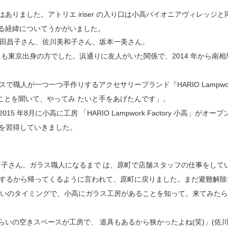
ありました。アトリエ iriser の入り口は小高パイオニアヴィレッジ
る経緯についてうかがいました。
ん、和田昌子さん、佐川美和子さん、坂本一美さん。
も東京出身の方でした。浜通りに友人がいた関係で、2014 年から南相
で職人が一つ一つ手作りするアクセサリーブランド『HARIO Lampwork
ことを聞いて、やってみ たいと手をあげたんです」。
5 年8月に小高に工房 「HARIO Lampwork Factory 小高
術を習得していきました。
子さん。ガラス職人になるまで は、原町で店舗スタッフの仕事をして
が再開するから帰ってくるように言われて、原町に戻りました。まだ避難
るくらいのタイミングで、小高にガラス工房があることを知って。来てみた
いの空きスペースが工房で、 道具もあるから狭かったよね(笑)」(佐川