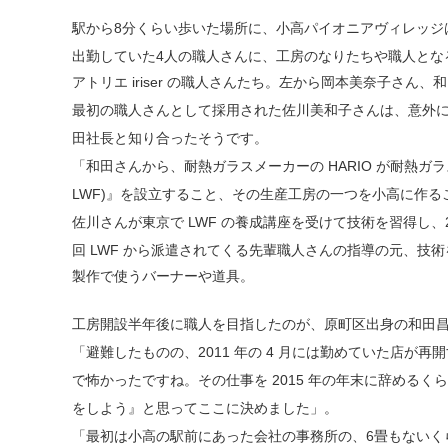
駅から8分くらい歩いた場所に、小高パイオニアヴィレッジは
出勤していた4人の職人さんに、工房のなりたちや職人とな
アトリエ iriser の職人さんたち。左から岡本美奈子さ
最初の職人さんとして採用された佐川美和子さんは、意外に
田社⻑と知り合ったそうです。
「和田さんから、耐熱ガラスメーカーの HARIO が耐熱ガラス
LWF)』を設立すること、その生産工房の一つを小高に作る
佐川さんが東京で LWF の養成講座を受けて技術を習得し、201
回 LWF から派遣されてくる先輩職人さんの指導の元、技
製作で使うバーナーや道具。
工房開設半年後に職人を目指したのが、原町区出身の和田昌
「避難したものの、2011 年の 4 月には勤めていた店
で怖かったですね。その仕事を 2015 年の年末に辞め
をしよう』と思ってここに決めました」。
「最初は小高の駅前にあった会社の事務所の、6畳もないくら