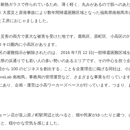
耐熱ガラスで作られているため、薄く軽く、丸みがあるので肌へのあた
。東日本 大震災と原発事故により数年間帰還困難区域となった福島県南相馬
と工房におじゃましました。
力災害の両方で甚大な被害を受けた地です。鹿島区、原町区、小高区の3
20 キロ圏内に小高区があります。
区の避難指示が解除されたのは、 2016 年7月 12 日(一部帰還困難区
県の浜通りでも若い人の多い勢いのあるエリアです。その中心を担う企
課題から 100 のビジネスを創出する」ことを企業理念に掲げる同社は
monsLab 南相馬」事務局の管理運営など、さまざまな事業を行っていま
ッジ内にあり、企画・運営は小高ワーカーズベースが行っています。つま
チェーン店が並ぶ原ノ町駅周辺と比べると、畑や⺠家がゆったりと建つ
りと、穏やかな空気を感じました。