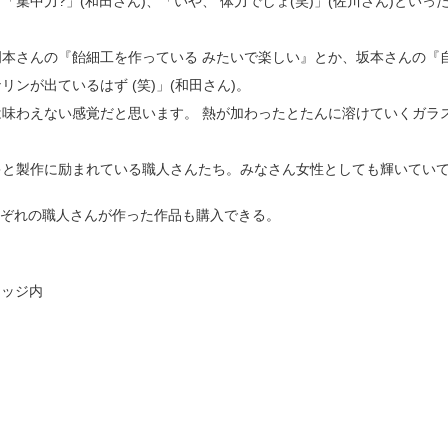
集中力?」(和田さん)、「いや、 体力でしょ(笑)」(佐川さん)とい
本さんの『飴細工を作っている みたいで楽しい』とか、坂本さんの『
ンが出ているはず (笑)」(和田さん)。
味わえない感覚だと思います。 熱が加わったとたんに溶けていくガラ
。
キと製作に励まれている職人さんたち。みなさん女性としても輝いてい
、それぞれの職人さんが作った作品も購入できる。
レッジ内