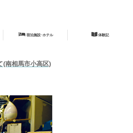
宿泊施設･ホテル
体験記
て(南相馬市小高区)