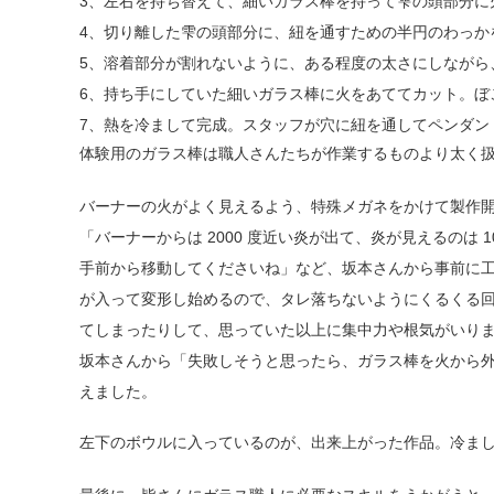
3、左右を持ち替えて、細いガラス棒を持って雫の頭部分
4、切り離した雫の頭部分に、紐を通すための半円のわっか
5、溶着部分が割れないように、ある程度の太さにしながら
6、持ち手にしていた細いガラス棒に火をあててカット。ぼ
7、熱を冷まして完成。スタッフが穴に紐を通してペンダン
体験用のガラス棒は職人さんたちが作業するものより太く扱
バーナーの火がよく見えるよう、特殊メガネをかけて製作
「バーナーからは 2000 度近い炎が出て、炎が見えるの
手前から移動してくださいね」など、坂本さんから事前に工
が入って変形し始めるので、タレ落ちないようにくるくる
てしまったりして、思っていた以上に集中力や根気がいり
坂本さんから「失敗しそうと思ったら、ガラス棒を火から
えました。
左下のボウルに入っているのが、出来上がった作品。冷まし