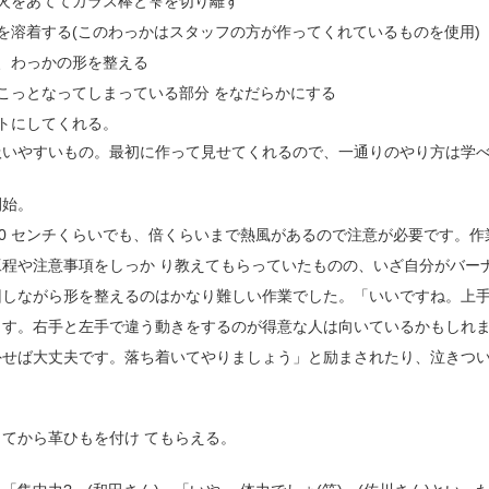
に火をあててガラス棒と雫を切り離す
を溶着する(このわっかはスタッフの方が作ってくれているものを使用)
、わっかの形を整える
こっとなってしまっている部分 をなだらかにする
トにしてくれる。
いやすいもの。最初に作って見せてくれるので、一通りのやり方は学べ
開始。
は 10 センチくらいでも、倍くらいまで熱風があるので注意が必要です
程や注意事項をしっか り教えてもらっていたものの、いざ自分がバー
回しながら形を整えるのはかなり難しい作業でした。「いいですね。上
ます。右手と左手で違う動きをするのが得意な人は向いているかもしれ
外せば大丈夫です。落ち着いてやりましょう」と励まされたり、泣きつ
てから革ひもを付け てもらえる。