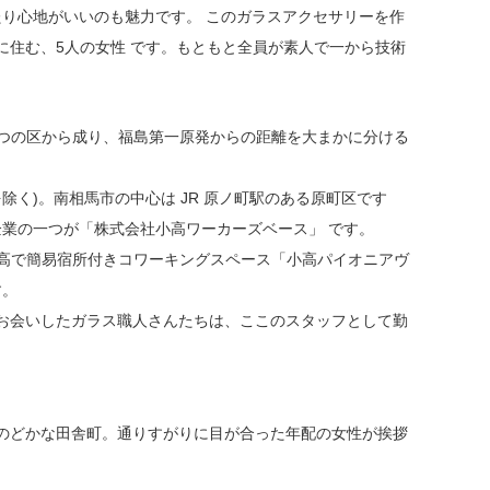
り心地がいいのも魅力です。 このガラスアクセサリーを作
市に住む、5人の女性 です。もともと全員が素人で一から技術
つの区から成り、福島第一原発からの距離を大まかに分ける
域を除く)。南相馬市の中心は JR 原ノ町駅のある原町区です
業の一つが「株式会社小高ワーカーズベース」 です。
、小高で簡易宿所付きコワーキングスペース「小高パイオニアヴ
す。
り、お会いしたガラス職人さんたちは、ここのスタッフとして勤
、のどかな田舎町。通りすがりに目が合った年配の女性が挨拶