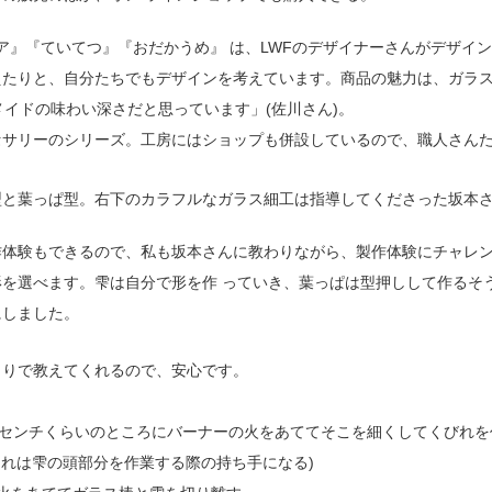
ショア』『ていてつ』『おだかうめ』 は、LWFのデザイナーさんがデザ
えたりと、自分たちでもデザインを考えています。商品の魅力は、ガラス
イドの味わい深さだと思っています」(佐川さん)。
セサリーのシリーズ。工房にはショップも併設しているので、職人さん
型と葉っぱ型。右下のカラフルなガラス細工は指導してくださった坂本
作体験もできるので、私も坂本さんに教わりながら、製作体験にチャレ
を選べます。雫は自分で形を作 っていき、葉っぱは型押しして作るそ
にしました。
きりで教えてくれるので、安心です。
ら1センチくらいのところにバーナーの火をあててそこを細くしてくびれを
これは雫の頭部分を作業する際の持ち手になる)