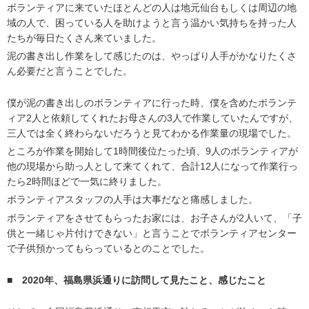
ボランティアに来ていたほとんどの人は地元仙台もしくは周辺の地
域の人で、困っている人を助けようと言う温かい気持ちを持った人
たちが毎日たくさん来ていました。
泥の書き出し作業をして感じたのは、やっぱり人手がかなりたくさ
ん必要だと言うことでした。
僕が泥の書き出しのボランティアに行った時、僕を含めたボランテ
ィア2人と依頼してくれたお母さんの3人で作業していたんですが、
三人では全く終わらないだろうと見てわかる作業量の現場でした。
ところが作業を開始して1時間後位たった頃、9人のボランティアが
他の現場から助っ人として来てくれて、合計12人になって作業行っ
たら2時間ほどで一気に終りました。
ボランティアスタッフの人手は大事だなと痛感しました。
ボランティアをさせてもらったお家には、お子さんが2人いて、「子
供と一緒じゃ片付けできない」と言うことでボランティアセンター
で子供預かってもらっているとのことでした。
■
2020年、福島県浜通りに訪問して見たこと、感じたこと