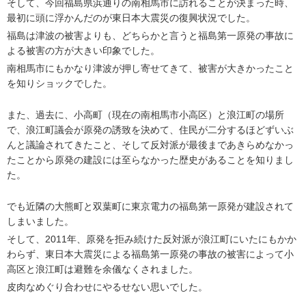
そして、今回福島県浜通りの南相馬市に訪れることが決まった時、
最初に頭に浮かんだのが東日本大震災の復興状況でした。
福島は津波の被害よりも、どちらかと言うと福島第一原発の事故に
よる被害の方が大きい印象でした。
南相馬市にもかなり津波が押し寄せてきて、被害が大きかったこと
を知りショックでした。
また、過去に、小高町（現在の南相馬市小高区）と浪江町の場所
で、浪江町議会が原発の誘致を決めて、住民が二分するほどずいぶ
んと議論されてきたこと、そして反対派が最後まであきらめなかっ
たことから原発の建設には至らなかった歴史があることを知りまし
た。
でも近隣の大熊町と双葉町に東京電力の福島第一原発が建設されて
しまいました。
そして、2011年、原発を拒み続けた反対派が浪江町にいたにもかか
わらず、東日本大震災による福島第一原発の事故の被害によって小
高区と浪江町は避難を余儀なくされました。
皮肉なめぐり合わせにやるせない思いでした。