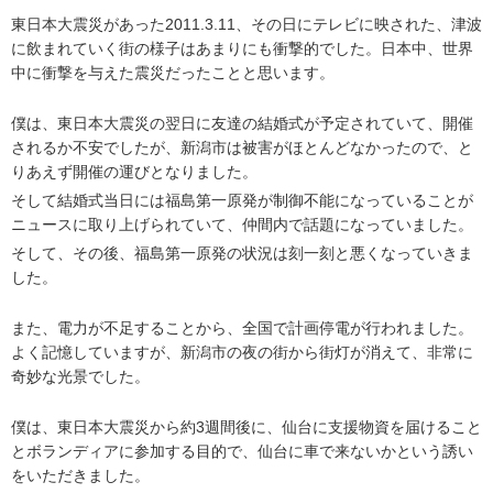
東日本大震災があった2011.3.11、その日にテレビに映された、津波
に飲まれていく街の様子はあまりにも衝撃的でした。日本中、世界
中に衝撃を与えた震災だったことと思います。
僕は、東日本大震災の翌日に友達の結婚式が予定されていて、開催
されるか不安でしたが、新潟市は被害がほとんどなかったので、と
りあえず開催の運びとなりました。
そして結婚式当日には福島第一原発が制御不能になっていることが
ニュースに取り上げられていて、仲間内で話題になっていました。
そして、その後、福島第一原発の状況は刻一刻と悪くなっていきま
した。
また、電力が不足することから、全国で計画停電が行われました。
よく記憶していますが、新潟市の夜の街から街灯が消えて、非常に
奇妙な光景でした。
僕は、東日本大震災から約3週間後に、仙台に支援物資を届けること
とボランディアに参加する目的で、仙台に車で来ないかという誘い
をいただきました。