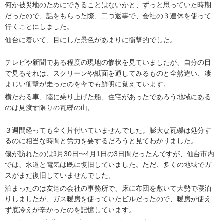
何か被災地のためにできることはないかと、ずっと思っていた時期
だったので、話をもらった際、二つ返事で、会社の３連休を使って
行くことにしました。
仙台に着いて、目にした景色があまりに衝撃的でした。
テレビや新聞である程度の現地の惨状を見ていましたが、自分の目
で見るそれは、スクリーンや紙面を通してみるものと全然違い、凄
まじい衝撃が走ったのを今でも鮮明に覚えています。
横たわる車、陸に乗り上げた船、住宅があったであろう地域にある
のは見渡す限りの瓦礫の山。
３週間経っても全く片付いていませんでした。膨大な瓦礫は処分す
るのに相当な時間と労力を要するだろうと見てわかりました。
僕が訪れたのは3月30日〜4月1日の3日間だったんですが、仙台市内
では、水道と電気は既に復旧していました。ただ、多くの地域でガ
スがまだ復旧していませんでした。
泊まったのは友達の会社の事務所で、床に布団を敷いて大勢で寝泊
りしましたが、ガス暖房を使っていたビルだったので、暖房が使え
ず底冷えが辛かったのを記憶しています。