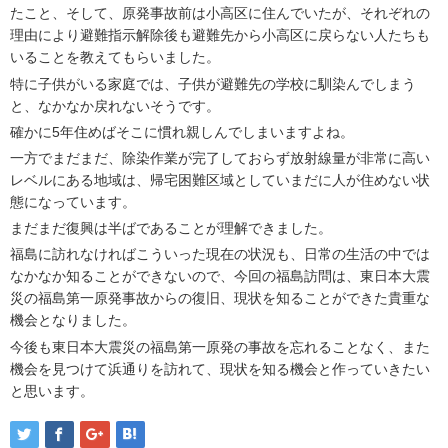
たこと、そして、原発事故前は小高区に住んでいたが、それぞれの
理由により避難指示解除後も避難先から小高区に戻らない人たちも
いることを教えてもらいました。
特に子供がいる家庭では、子供が避難先の学校に馴染んでしまう
と、なかなか戻れないそうです。
確かに5年住めばそこに慣れ親しんでしまいますよね。
一方でまだまだ、除染作業が完了しておらず放射線量が非常に高い
レベルにある地域は、帰宅困難区域としていまだに人が住めない状
態になっています。
まだまだ復興は半ばであることが理解できました。
福島に訪れなければこういった現在の状況も、日常の生活の中では
なかなか知ることができないので、今回の福島訪問は、東日本大震
災の福島第一原発事故からの復旧、現状を知ることができた貴重な
機会となりました。
今後も東日本大震災の福島第一原発の事故を忘れることなく、また
機会を見つけて浜通りを訪れて、現状を知る機会と作っていきたい
と思います。