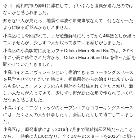
今回、南相馬市の原町に滞在して、ずいぶんと復興が進んだのでは
ないかと感じれました。
知らない人が見たら、地震や津波や原発事故なんて、何もなかった
ように映る町並みかもしれません。
小高区にも今回訪れて、まだ避難解除になってから4年ほどしか経っ
ていませんが、少しずつ人が戻ってきている感じがしました。
小高区の小高駅前にあるカフェOdaka Micro Stand Barでは、2016
年に小高に移住された方から、Odaka Micro Stand Barを作った話を
聞かせていただきました。
小高パイオニアヴィレッジという宿泊できるコワーキングスペース
を見学させていただいた時にも、福島県外からの泊まりに来ている
方も多いこと、スタッフの方も県外から移住されてきたと知り、新
しい人たちが入ってきて、少しずつ街が新たな形で作られていくの
だなぁと感じました。
小高パイオニアヴィレッジのオープンエアなコワーキングスペース
には、たくさんの人が仕事したり、会話したりして過ごしていまし
た。
小高区は、原発事故により2016年7月まで避難指示区域だったこと
から、一時的に人口0になり、全く0からのスタートを2016年に切っ