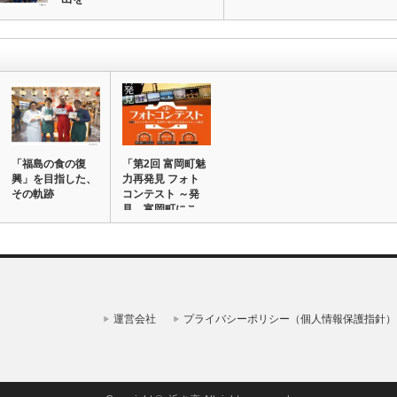
「福島の食の復
「第2回 富岡町魅
興」を目指した、
力再発見 フォト
その軌跡
コンテスト ～発
見、富岡町にこ…
運営会社
プライバシーポリシー（個人情報保護指針）