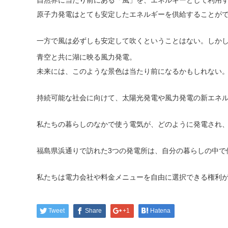
原子力発電はとても安定したエネルギーを供給することが
一方で風は必ずしも安定して吹くということはない。しか
青空と共に湖に映る風力発電。
未来には、このような景色は当たり前になるかもしれない
持続可能な社会に向けて、太陽光発電や風力発電の新エネ
私たちの暮らしのなかで使う電気が、どのように発電され
福島県浜通りで訪れた3つの発電所は、自分の暮らしの中で
私たちは電力会社や料金メニューを自由に選択できる権利
Tweet
Share
+1
Hatena