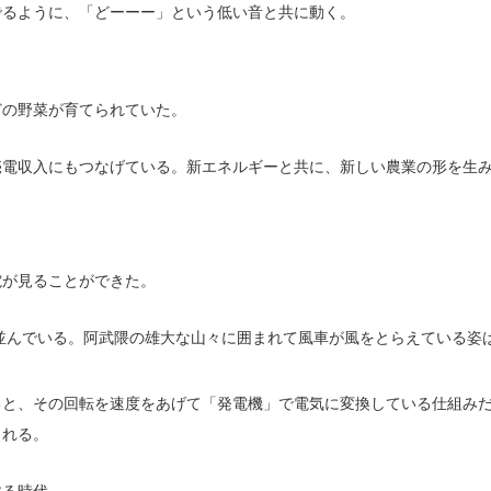
でるように、「どーーー」という低い音と共に動く。
どの野菜が育てられていた。
売電収入にもつなげている。新エネルギーと共に、新しい農業の形を生
電が見ることができた。
電が並んでいる。阿武隈の雄大な山々に囲まれて風車が風をとらえている
ると、その回転を速度をあげて「発電機」で電気に変換している仕組み
られる。
する時代。