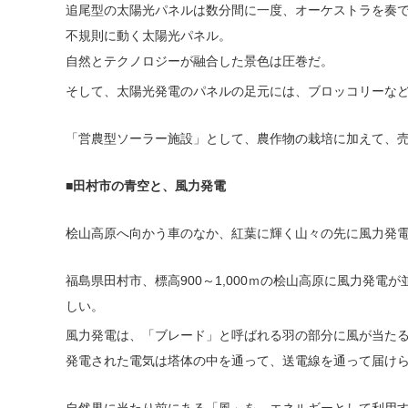
追尾型の太陽光パネルは数分間に一度、オーケストラを奏
不規則に動く太陽光パネル。
自然とテクノロジーが融合した景色は圧巻だ。
そして、太陽光発電のパネルの足元には、ブロッコリーな
「営農型ソーラー施設」として、農作物の栽培に加えて、
■田村市の青空と、風力発電
桧山高原へ向かう車のなか、紅葉に輝く山々の先に風力発
福島県田村市、標高900～1,000ｍの桧山高原に風力発
しい。
風力発電は、「ブレード」と呼ばれる羽の部分に風が当た
発電された電気は塔体の中を通って、送電線を通って届け
自然界に当たり前にある「風」を、エネルギーとして利用