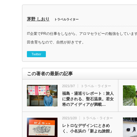
茅野 しおり
トラベルライター
IT企業でPRの仕事をしながら、アロマセラピーの勉強をしていま
田舎育ちなので、自然が好きです。
Twitter
この著者の最新の記事
2021/3/7
トラベル・ライター
福島・湯巡りレポート：旅人
に愛される、聖石温泉。若女
将のアイディアが満載…
2021/1/20
トラベル・ライター
レトロなデザインにときめ
く、小名浜の「新よね旅館」