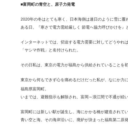
■富岡町の青空と、原子力発電
2020年の冬はとても寒く、日本海側は連日のように雪に覆
ある日、『寒さで電力需給厳しく 節電へ協力呼びかけを』と
インターネットでは、切迫する電力需要に対してどうやれ
「ヤシマ作戦」と名付けられた。
その日私は、東京の電力が福島から供給されていることを
東京から何もできず心を痛めるだけだった私が、なにか力
福島県富岡町。
いまでは、避難指示も解除され、富岡～浪江間で不通が続い
富岡町には新しい駅が誕生し、海にかかる橋が建造されて
青い空と海。その海岸沿いに、廃炉が決まった福島第二原