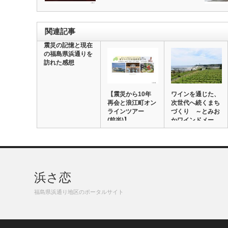
関連記事
震災の記憶と現在
の福島県浜通りを
訪れた感想
【震災から10年
ワインを通じた、
再会と浪江町オン
次世代へ続くまち
ラインツアー
づくり ～とみお
(前半)】
かワインドメー
ヌ…
浜さ恋
福島県浜通り地区のポータルサイト