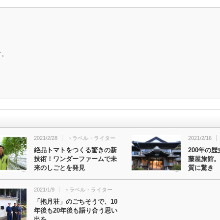
す。
2021/2/28
トラベル・ライター
2021/2/16
絶品トマトをつくる驚きの新
200年の
技術！ワンダーファームで未
藤屋旅館。
来のしごとを発見
質に驚き
2021/1/9
トラベル・ライター
「抱月荘」のごちそうで、10
年後も20年後も語り合う思い
出を