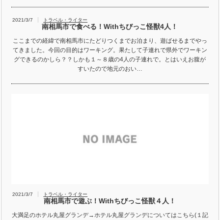
2021/3/7
トラベル・ライター
南相馬市で食べる！Withちびっこ怪獣4人！
ここまでの経緯で南相馬市にたどりつくまでお泊まり、遊ばせるまでやっ
てきました。今回の目的はワーキング。果たして子連れで県外でワーキン
グできるのかしら？？しかも１～８歳の4人の子連れで。とはいえお腹が
すいたので地元のおい…
2021/3/7
トラベル・ライター
南相馬市で遊ぶ！Withちびっこ怪獣４人！
大満足のホテル丸屋グランデ→ホテル丸屋グランデについてはこちら(１記