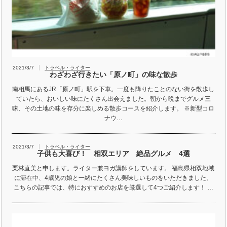
2021/3/7
トラベル・ライター
わざわざ行きたい「原ノ町」の味な散歩
南相馬にあるJR「原ノ町」駅を下車。一度も降りたことのない街を散歩し
ていたら、おいしい味にたくさん出会えました。朝から晩までグルメ三
昧、その土地の味を存分に楽しめる散歩コースを紹介します。 ※新型コロ
ナウ…
2021/3/7
トラベル・ライター
子供も大喜び！ 相双エリア 絶品グルメ 4選
栗林直美と申します。ライター兼ヨガ講師をしています。 福島県相双地域
に滞在中、4歳児の娘と一緒にたくさん美味しいものをいただきました。
こちらの記事では、特におすすめのお店を厳選して4つご紹介します！ …