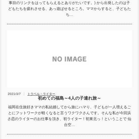
事目のリンクをはってもらえるとありがたいです。) から出発したのは子
どもたちを疲れさせる、あっ遊ばせるところ。ママからすると、子どもた
ち…
2021/3/7
トラベル・ライター
初めての福島～4人の子連れ旅～
福岡在住旅好きママの私結婚してから旅にハマり、子どもが一人増えるご
とにフットワークが軽くなると言うワクワクさんです。そんな私が今回浜
さ恋のライターのお仕事を頂き、初ライター！初東北っ！ということで 仙
台空…