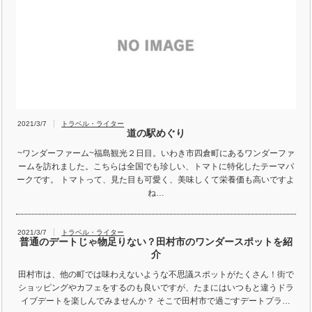
2021/3/7
トラベル・ライター
道の駅めぐり
~ワンダーファーム~福島観光２日目。いわき市四倉町にあるワンダーファ
ームを訪れました。こちらは全国でも珍しい、トマトに特化したテーマパ
ークです。 トマトって、見た目も可愛く、美味しくて栄養価も高いですよ
ね…
2021/3/7
トラベル・ライター
普通のデートじゃ物足りない？田村市のワンダースポットを紹
介
田村市は、他の町では味わえないような不思議スポットがたくさん！街で
ショッピングやカフェをするのも良いですが、たまにはいつもと違うドラ
イブデートを楽しんでみませんか？ そこで田村市で過ごすデートプラ…