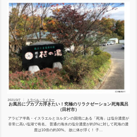
2021/3/7
トラベル・ライター
お風呂にプカプカ浮きたい！究極のリラクゼーション死海風呂
（田村市）
アラビア半島・イスラエルとヨルダンの国境にある「死海」は塩分濃度が
非常に高い塩湖で有名。 普通の海水の塩分濃度が約3%に対して死海の濃
度は10倍の約30%。 故に体が浮く！ 子…