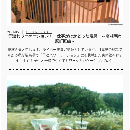
2021/3/7
トラベル・ライター
子連れワーケーション！ 仕事がはかどった場所 ～南相馬市
原町区編～
栗林直美と申します。ライター兼ヨガ講師をしています。 4歳児の母親で
もある私が福島県で『子連れワーケーション』に初挑戦した実体験をお伝
えします！ 子供と一緒でなくてもワークとバケーションのバ…